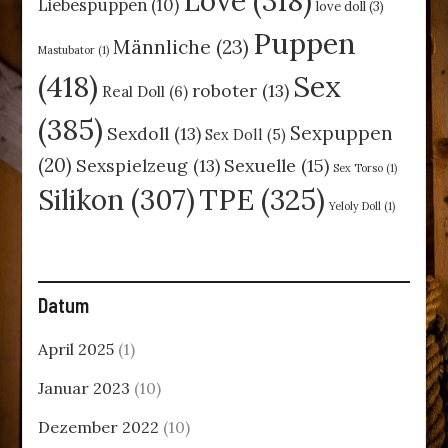
Love
(318)
Liebespuppen
(10)
love doll
(3)
Puppen
Männliche
(23)
Mastubator
(1)
(418)
Sex
roboter
(13)
Real Doll
(6)
(385)
Sexpuppen
Sexdoll
(13)
Sex Doll
(5)
(20)
Sexspielzeug
(13)
Sexuelle
(15)
Sex Torso
(1)
TPE
(325)
Silikon
(307)
Yeloly Doll
(1)
Datum
April 2025
(1)
Januar 2023
(10)
Dezember 2022
(10)