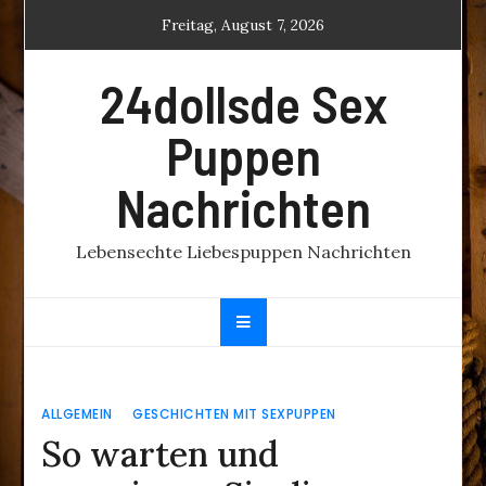
Skip
Freitag, August 7, 2026
to
content
24dollsde Sex
Puppen
Nachrichten
Lebensechte Liebespuppen Nachrichten
ALLGEMEIN
GESCHICHTEN MIT SEXPUPPEN
So warten und