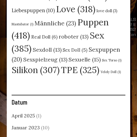
Love
(318)
Liebespuppen
(10)
love doll
(3)
Puppen
Männliche
(23)
Mastubator
(1)
(418)
Sex
roboter
(13)
Real Doll
(6)
(385)
Sexpuppen
Sexdoll
(13)
Sex Doll
(5)
(20)
Sexspielzeug
(13)
Sexuelle
(15)
Sex Torso
(1)
TPE
(325)
Silikon
(307)
Yeloly Doll
(1)
Datum
April 2025
(1)
Januar 2023
(10)