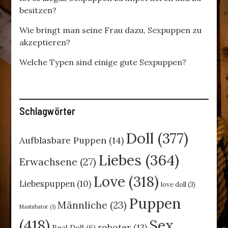
besitzen?
Wie bringt man seine Frau dazu, Sexpuppen zu
akzeptieren?
Welche Typen sind einige gute Sexpuppen?
Schlagwörter
Doll
(377)
Aufblasbare Puppen
(14)
Liebes
(364)
Erwachsene
(27)
Love
(318)
Liebespuppen
(10)
love doll
(3)
Puppen
Männliche
(23)
Mastubator
(1)
(418)
Sex
roboter
(13)
Real Doll
(6)