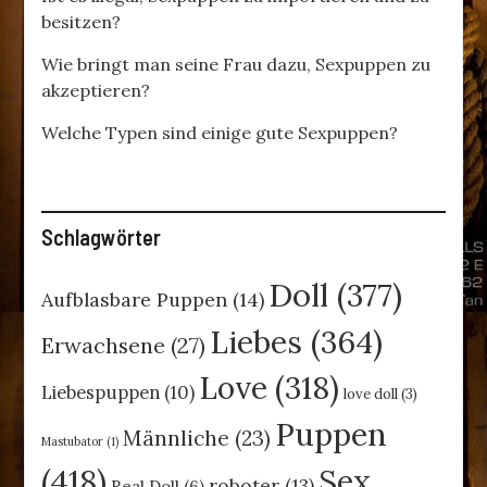
besitzen?
Wie bringt man seine Frau dazu, Sexpuppen zu
akzeptieren?
Welche Typen sind einige gute Sexpuppen?
Schlagwörter
Doll
(377)
Aufblasbare Puppen
(14)
Liebes
(364)
Erwachsene
(27)
Love
(318)
Liebespuppen
(10)
love doll
(3)
Puppen
Männliche
(23)
Mastubator
(1)
(418)
Sex
roboter
(13)
Real Doll
(6)