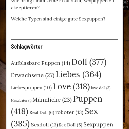
Wie bringt man seine Frau dazu, Sexpuppen zu
akzeptieren?
Welche Typen sind einige gute Sexpuppen?
Schlagwörter
Doll
(377)
Aufblasbare Puppen
(14)
Liebes
(364)
Erwachsene
(27)
Love
(318)
Liebespuppen
(10)
love doll
(3)
Puppen
Männliche
(23)
Mastubator
(1)
(418)
Sex
roboter
(13)
Real Doll
(6)
(385)
Sexpuppen
Sexdoll
(13)
Sex Doll
(5)