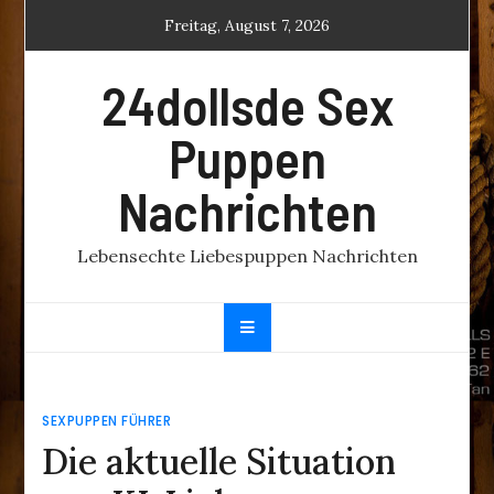
Skip
Freitag, August 7, 2026
to
content
24dollsde Sex
Puppen
Nachrichten
Lebensechte Liebespuppen Nachrichten
SEXPUPPEN FÜHRER
Die aktuelle Situation