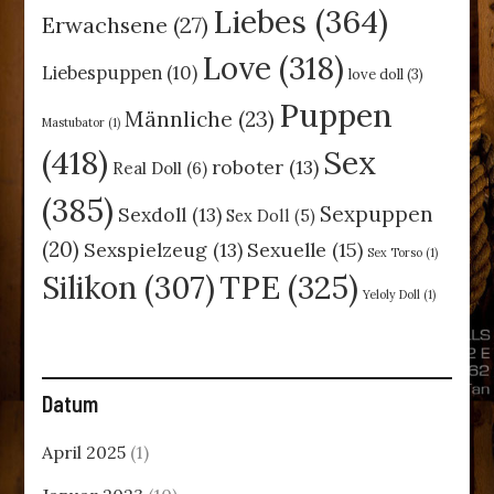
Liebes
(364)
Erwachsene
(27)
Love
(318)
Liebespuppen
(10)
love doll
(3)
Puppen
Männliche
(23)
Mastubator
(1)
(418)
Sex
roboter
(13)
Real Doll
(6)
(385)
Sexpuppen
Sexdoll
(13)
Sex Doll
(5)
(20)
Sexspielzeug
(13)
Sexuelle
(15)
Sex Torso
(1)
TPE
(325)
Silikon
(307)
Yeloly Doll
(1)
Datum
April 2025
(1)